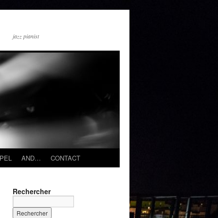
jazz pianist
PEL
AND…
CONTACT
Rechercher