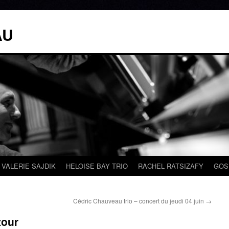
AU
VALERIE SAJDIK
HELOISE BAY TRIO
RACHEL RATSIZAFY
GOS
Cédric Chauveau trio – concert du jeudi 04 juin
→
tour