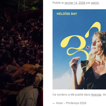
Publié le
janvier 14, 2026
par
admin
Ce contenu a été publié dans
Agenda
. V
←
Hiver – Printemps 2026