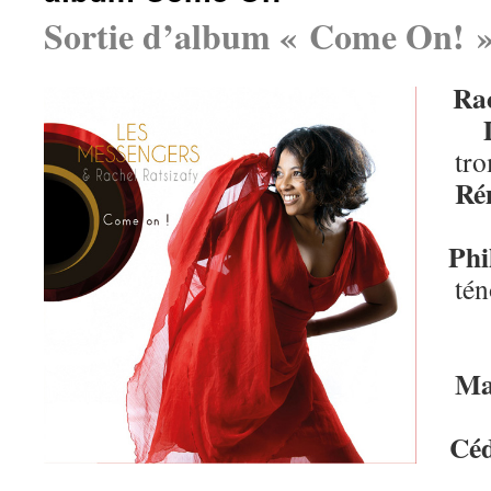
Sortie d’album « Come On! 
Rac
tro
Ré
Phi
tén
Ma
Céd