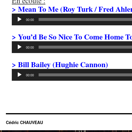
En écoute :
> Mean To Me (Roy Turk / Fred Ahler
Lecteur
00:00
audio
> You’d Be So Nice To Come Home To
Lecteur
00:00
audio
> Bill Bailey (Hughie Cannon)
Lecteur
00:00
audio
Cédric CHAUVEAU