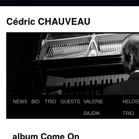
Cédric CHAUVEAU
NEWS
BIO
TRIO
GUESTS
VALERIE
HELOIS
Aller
SAJDIK
TRIO
au
contenu
album Come On