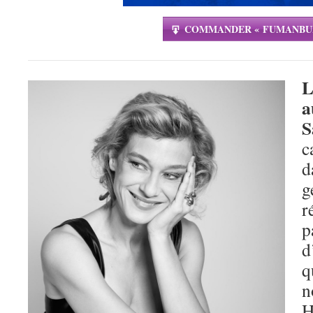
COMMANDER « FUMANBU
L
a
S
c
d
g
r
p
d
q
n
H