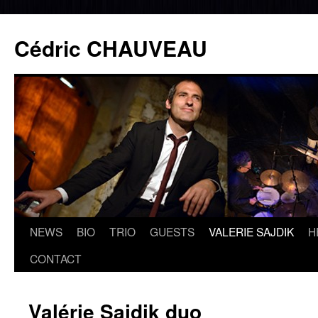
Cédric CHAUVEAU
NEWS
BIO
TRIO
GUESTS
VALERIE SAJDIK
H
Aller
CONTACT
au
contenu
Valérie Sajdik duo