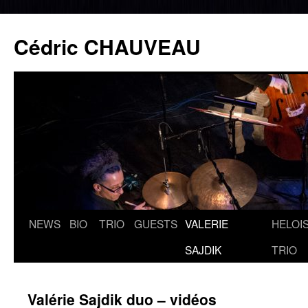
Cédric CHAUVEAU
NEWS
BIO
TRIO
GUESTS
VALERIE
HELOIS
Aller
SAJDIK
TRIO
au
contenu
Valérie Sajdik duo – vidéos