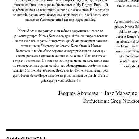
inventive improvi
musique de Dieu, tandis que le Diable innerve My Fingers’ Blues… Il
single notes to 
se révèle de bout en bout improvisateur plein d’invention. Fin technicien
de surcroît, passant avec aisance des single notes aux block chords avec
un sens de l’harmonie affiné par une longue pratique.
Accustomed to Par
groups, Nicola Sa
Habitué des clubs parisiens, lui-même compositeur et leader de
ability to impr
plusieurs groupes, Nicola Sabato conjugue sûreté du tempo et rondeur
Jerome Kern’s Y
du son avec une capacité à improviser qui éclate notamment dans son
an abundant disc
introduction au Yesterdays de Jerome Kern. Quant à Mourad
musicians , he is
Benhamou, à la tête d’une copieuse discographie tant en leader que
measure of his ar
comme partenaire des meilleurs musiciens actuels, c’est un batteur
developments a
complet et stimulant. Il donne tout du long sa pleine mesure, habile dans
nutshell, this 
la relance, soliste capable de bâtir des développements cohérents, sans
enjoyable l
sacrifier à la moindre esbroufe. Bref, tous les éléments sont réunis pour
que l’écoute de ce disque dispense un grand moment de plaisir. C’est la
grâce que je vous souhaite ! »
Jacques Aboucaya – Jazz Magazine 
Traduction : Greg Nickso