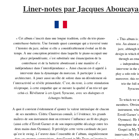
Liner-notes par Jacques Aboucaya
« Cet album s’inscrit dans une longue tradition, celle du trio piano-
« This album is 
contrebasse-batterie. Une formule quasi canonique qui a traversé toute
trio. An almost c
l’histoire du jazz, même si elle a considérablement évolué au fil du
jazz, although 
temps. A une conception primitive dans laquelle le piano occupait une
design in which t
place prépondérante, s’est substituée une émancipation de la
through an ema
contrebasse et de la batterie aboutissant à une manière d’«
« independenc
indépendance dans l’interdépendance ». Ainsi chacun est-il appelé à
intervene in the 
intervenir dans la dynamique du morceau. A participer à son
play a solo role i
architecture. A jouer aussi un rôle de soliste dans un déroulement où
moreover, this re
l’interactivité se révèle primordiale. C’est, du reste, à cette stimulation
trio the full 
réciproque, à cette empathie que se mesure la qualité d’un trio tel que
Syracuse
celui-ci. Révélateur à cet égard, Syracuse, avec ses dialogues et
échanges brillants.
To which we mu
members. Obvious
A quoi il convient évidemment d’ajouter la valeur intrinsèque de chacun
instrument, whos
de ses membres. Cédric Chauveau connaît, à l’évidence, les grands
Erroll Garner’s
maîtres de son instrument dont on retrouve l’influence au fil des plages
Oyonnax). He fa
(ainsi celle d’Erroll Garner et de son imperceptible décalage entre les
throughout the 
deux mains dans Oyonnax). Il privilégie cette vertu cardinale du jazz
Gospel in My T
qu’est le swing, à l’œuvre dans l’ensemble de l’album, singulièrement
innervates My Fin
dans ses propres compositions, dont Gospel in My Tears qu’inspire la