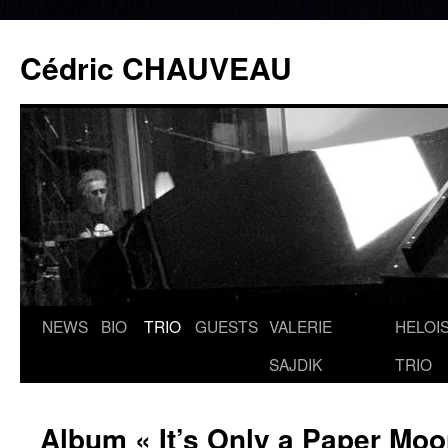
Cédric CHAUVEAU
NEWS
BIO
TRIO
GUESTS
VALERIE
HELOIS
Aller
SAJDIK
TRIO
au
contenu
Album « It’s Only a Paper Moo