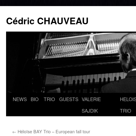
Cédric CHAUVEAU
NEWS
BIO
TRIO
GUESTS
VALERIE
HELOIS
Aller
SAJDIK
TRIO
au
contenu
←
Héloïse BAY Trio – European fall tour