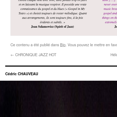
et en laissant la musique respirer. Il possède une vraie
never over
connaissance du gospel et du blues (« Gospel in My
music brea
Tears ») et choisit toujours de rester mélodique. Quant
gospel and
aux arrangements, ils sont toujours fins, à la fois
things on t
évidents et subtils. »
extremely
Jean Szlamowicz (Spirit of Jazz)
J
Ce contenu a été publié dans
Bio
. Vous pouvez le mettre en fav
←
CHRONIQUE JAZZ HOT
Hél
Cédric CHAUVEAU