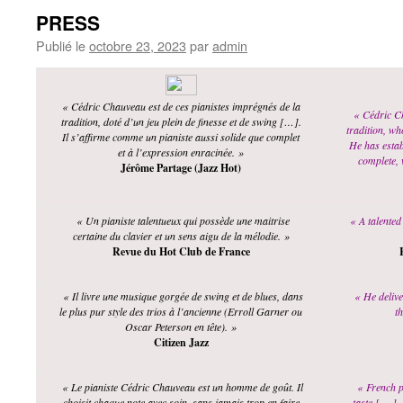
PRESS
Publié le
octobre 23, 2023
par
admin
« Cédric Chauveau est de ces pianistes imprégnés de la
« Cédric Ch
tradition, doté d’un jeu plein de finesse et de swing […].
tradition, wh
Il s’affirme comme un pianiste aussi solide que complet
He has estab
et à l’expression enracinée. »
complete, 
Jérôme Partage (Jazz Hot)
« Un pianiste talentueux qui possède une maitrise
« A talented
certaine du clavier et un sens aigu de la mélodie. »
Revue du Hot Club de France
« Il livre une musique gorgée de swing et de blues, dans
« He delive
le plus pur style des trios à l’ancienne (Erroll Garner ou
th
Oscar Peterson en tête). »
Citizen Jazz
« Le pianiste Cédric Chauveau est un homme de goût. Il
« French p
choisit chaque note avec soin, sans jamais trop en faire
taste [….].