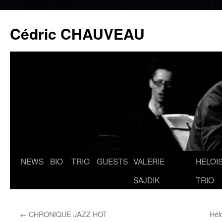
Cédric CHAUVEAU
NEWS
BIO
TRIO
GUESTS
VALERIE
HELOIS
Aller
SAJDIK
TRIO
au
contenu
←
CHRONIQUE JAZZ HOT
Hél