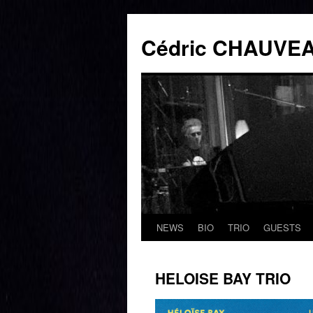
Cédric CHAUVE
NEWS
BIO
TRIO
GUESTS
Aller
au
HELOISE BAY TRIO
contenu