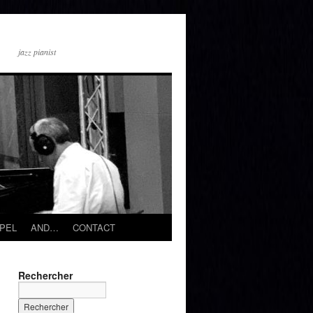
jazz pianist
PEL
AND…
CONTACT
Rechercher