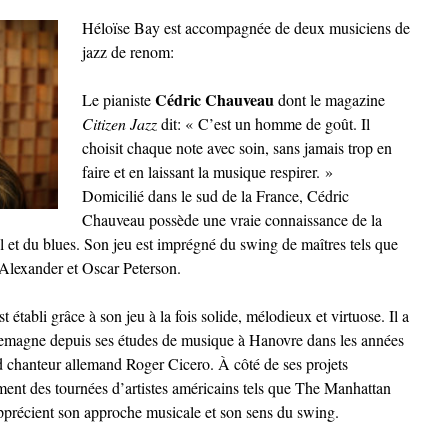
Héloïse Bay est accompagnée de deux musiciens de
jazz de renom:
Cédric Chauveau
Le pianiste
dont le magazine
Citizen Jazz
dit: « C’est un homme de goût. Il
choisit chaque note avec soin, sans jamais trop en
faire et en laissant la musique respirer. »
Domicilié dans le sud de la France, Cédric
Chauveau possède une vraie connaissance de la
el et du blues. Son jeu est imprégné du swing de maîtres tels que
lexander et Oscar Peterson.
st établi grâce à son jeu à la fois solide, mélodieux et virtuose. Il a
emagne depuis ses études de musique à Hanovre dans les années
rand chanteur allemand Roger Cicero. À côté de ses projets
ent des tournées d’artistes américains tels que The Manhattan
pprécient son approche musicale et son sens du swing.