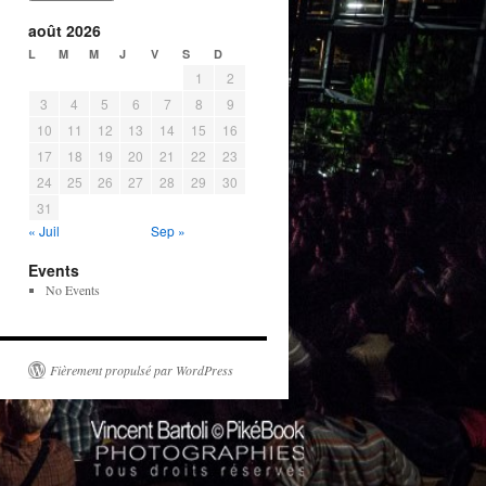
août 2026
L
M
M
J
V
S
D
1
2
3
4
5
6
7
8
9
10
11
12
13
14
15
16
17
18
19
20
21
22
23
24
25
26
27
28
29
30
31
« Juil
Sep »
Events
No Events
Fièrement propulsé par WordPress