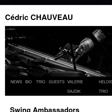
Cédric CHAUVEAU
NEWS
BIO
TRIO
GUESTS
VALERIE
HELOIS
Aller
SAJDIK
TRIO
au
contenu
Swing Ambassadors