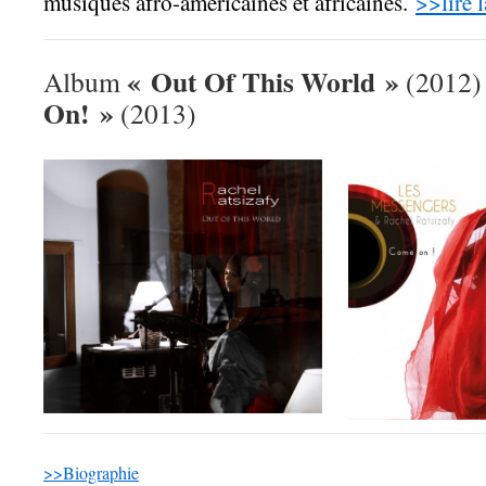
musiques afro-américaines et africaines.
>>lire l
« Out Of This World »
Album
(2012)
On! »
(2013)
>>Biographie