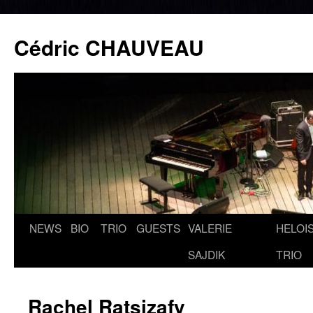
Cédric CHAUVEAU
NEWS
BIO
TRIO
GUESTS
VALERIE
HELOIS
Aller
SAJDIK
TRIO
au
contenu
Rachel Ratsizafy